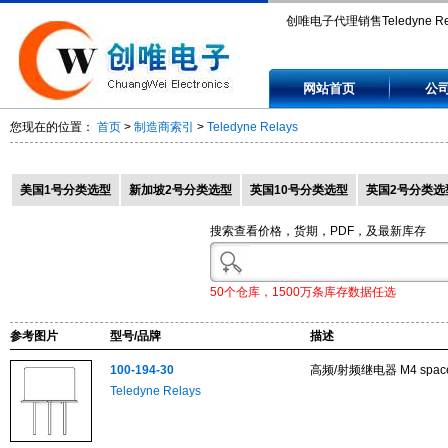
创唯电子代理销售Teledyne Rel
100-194-30, 122C-12, 172DM
网站首页
公
172M4-5, 1LK00600.
您现在的位置：
首页
>
制造商索引
>
Teledyne Relays
美国1号分类选型
新加坡2号分类选型
英国10号分类选型
英国2号分类选
搜索查看价格，货期，PDF，及最新库存
50个仓库，1500万条库存数据任选
参考图片
型号/品牌
描述
100-194-30
高频/射频继电器 M4 space
Teledyne Relays