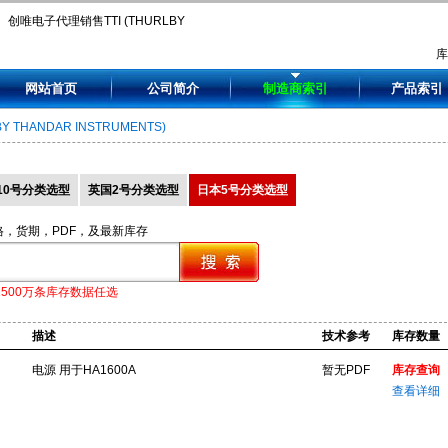
创唯电子代理销售TTI (THURLBY
THANDAR INSTRUMENTS),
网站首页
公司简介
制造商索引
产品索引
AC1000A, CPX400DP, DMM1604,
LBY THANDAR INSTRUMENTS)
EL155R, EL183R.
10号分类选型
英国2号分类选型
日本5号分类选型
格，货期，PDF，及最新库存
1500万条库存数据任选
描述
技术参考
库存数量
电源 用于HA1600A
暂无PDF
库存查询
查看详细