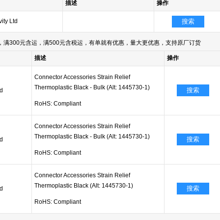
描述
操作
ity Ltd
搜索
满300元含运，满500元含税运，有单就有优惠，量大更优惠，支持原厂订货
描述
操作
Connector Accessories Strain Relief
Thermoplastic Black - Bulk (Alt: 1445730-1)
搜索
td
RoHS: Compliant
Connector Accessories Strain Relief
Thermoplastic Black - Bulk (Alt: 1445730-1)
搜索
td
RoHS: Compliant
Connector Accessories Strain Relief
Thermoplastic Black (Alt: 1445730-1)
搜索
td
RoHS: Compliant