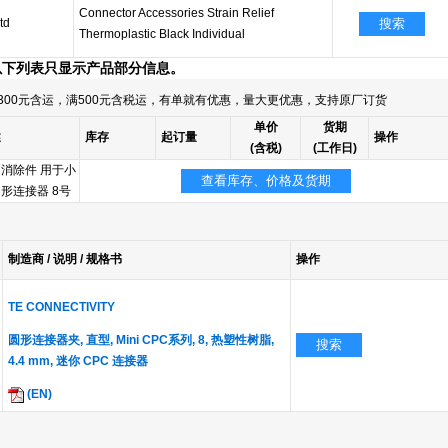
Connector Accessories Strain Relief
td
搜索
Thermoplastic Black Individual
以下列表只显示产品部分信息。
300元含运，满500元含税运，有单就有优惠，量大更优惠，支持原厂订货
单价
货期
述
库存
起订量
操作
(含税)
(工作日)
消除件 用于小
查看库存、价格及货期
形连接器 8号
制造商 / 说明 / 规格书
操作
TE CONNECTIVITY
圆形连接器夹, 直型, Mini CPC系列, 8, 热塑性树脂,
搜索
4.4 mm, 迷你 CPC 连接器
(EN)