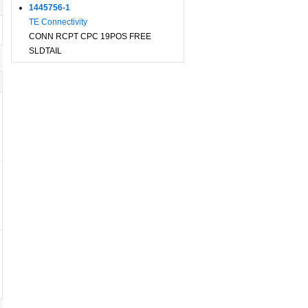
1445756-1
TE Connectivity
CONN RCPT CPC 19POS FREE
SLDTAIL