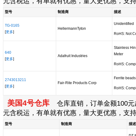
元含税运，有单就有优惠，量大更优惠，支
型号
制造商
描述
Unidentified
TG-0165
HellermannTyton
[
更多
]
RoHS: Not C
Stainless Hi
640
Meter
Adafruit Industries
[
更多
]
RoHS: Compl
Ferrite beads
2743013211
Fair-Rite Products Corp
[
更多
]
RoHS: Compl
美国4号仓库
仓库直销，订单金额100元起
元含税运，有单就有优惠，量大更优惠，支
型号
制造商
描述
DT I