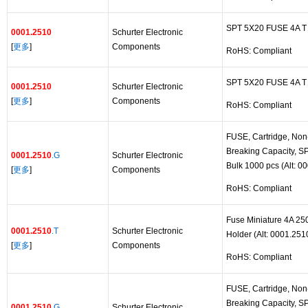
SPT 5X20 FUSE 4A T (
0001.2510
Schurter Electronic
[
更多
]
Components
RoHS: Compliant
SPT 5X20 FUSE 4A T -
0001.2510
Schurter Electronic
[
更多
]
Components
RoHS: Compliant
FUSE, Cartridge, Non-
Breaking Capacity, S
0001.2510
.G
Schurter Electronic
Bulk 1000 pcs (Alt: 0
[
更多
]
Components
RoHS: Compliant
Fuse Miniature 4A 25
0001.2510
.T
Schurter Electronic
Holder (Alt: 0001.251
[
更多
]
Components
RoHS: Compliant
FUSE, Cartridge, Non-
Breaking Capacity, S
0001.2510
.G
Schurter Electronic