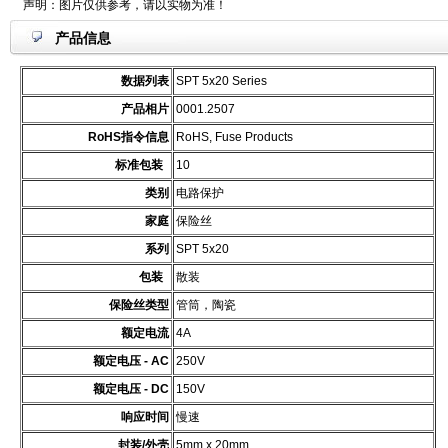
声明：图片仅供参考，请以实物为准！
产品信息
数据列表
SPT 5x20 Series
产品相片
0001.2507
RoHS指令信息
RoHS, Fuse Products
标准包装
10
类别
电路保护
家庭
保险丝
系列
SPT 5x20
包装
散装
保险丝类型
管筒，陶瓷
额定电流
4A
额定电压 - AC
250V
额定电压 - DC
150V
响应时间
慢速
封装/外壳
5mm x 20mm