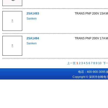
2SA1493
TRANS PNP 200V 15A 
Sanken
2SA1494
TRANS PNP 200V 17A 
Sanken
上一页
1
2
3
4
5
6
7
8
9
10
下
电话：400-900-3095
Copyright © 深圳市创