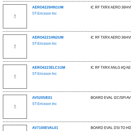
AERO4220HN1UM
IC RF TXRX AERO 36H
ST-Ericsson Inc
AERO4221HN2UM
IC RF TXRX AERO 36H
ST-Ericsson Inc
AERO4223ELC1UM
IC RF TXRX ANLG I/Q 
ST-Ericsson Inc
AV5205/E01
BOARD EVAL I2C/SPI A
ST-Ericsson Inc
AV7100EVAL01
BOARD EVAL DSI TO H