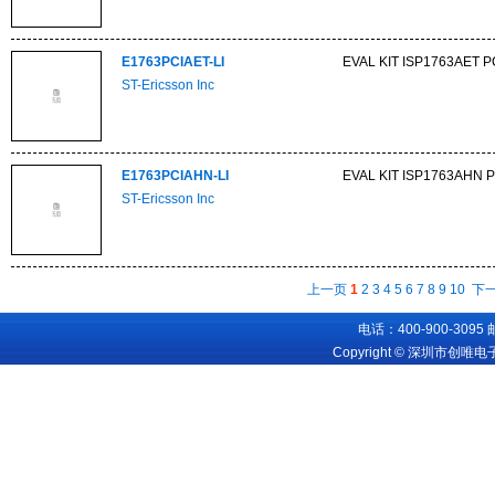
E1763PCIAET-LI
EVAL KIT ISP1763AET P
ST-Ericsson Inc
E1763PCIAHN-LI
EVAL KIT ISP1763AHN P
ST-Ericsson Inc
上一页
1
2
3
4
5
6
7
8
9
10
下
电话：400-900-3095
Copyright © 深圳市创