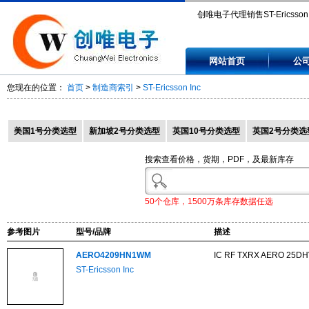
创唯电子代理销售ST-Ericsson I
AERO4209HN1WM,
网站首页
公
AERO4220HN1UM,
您现在的位置：
首页
>
制造商索引
>
ST-Ericsson Inc
AERO4221HN2UM,
AERO4223ELC1UM, AV5205/
美国1号分类选型
新加坡2号分类选型
英国10号分类选型
英国2号分类选
搜索查看价格，货期，PDF，及最新库存
50个仓库，1500万条库存数据任选
参考图片
型号/品牌
描述
AERO4209HN1WM
IC RF TXRX AERO 25D
ST-Ericsson Inc