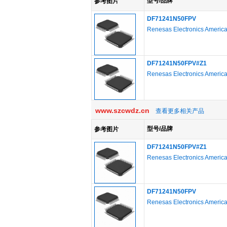
型号/品牌
参考图片
DF71241N50FPV
Renesas Electronics Americ
DF71241N50FPV#Z1
Renesas Electronics Americ
www.szcwdz.cn
查看更多相关产品
型号/品牌
参考图片
DF71241N50FPV#Z1
Renesas Electronics Americ
DF71241N50FPV
Renesas Electronics Americ