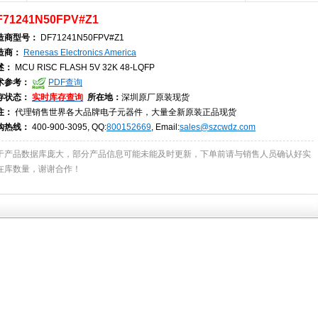
F71241N50FPV#Z1
造商型号：
DF71241N50FPV#Z1
造商：
Renesas Electronics America
述：
MCU RISC FLASH 5V 32K 48-LQFP
术参考：
PDF查询
存状态：
实时库存查询
所在地：
深圳原厂原装现货
注：
代理销售世界各大品牌电子元器件，大量全新原装正品现货
购热线：
400-900-3095, QQ:
800152669
, Email:
sales@szcwdz.com
于产品数据库庞大，部分产品信息可能未能及时更新，下单前请与销售人员确认好实
在库数量，谢谢合作！