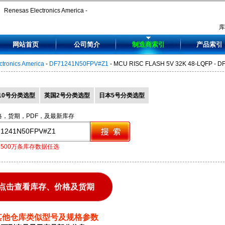
Renesas Electronics America -
DF71241N50FPV#Z1 - MCU RISC
网站首页
公司简介
制造商索引
产品索引
FLASH 5V 32K 48-LQFP -
tronics America
-
DF71241N50FPV#Z1
- MCU RISC FLASH 5V 32K 48-LQFP - 
DF71241N50FPVZ1
10号分类选型
英国2号分类选型
日本5号分类选型
格，货期，PDF，及最新库存
1500万条库存数据任选
点击查看库存、价格及货期
其他仓库类似型号及规格参数