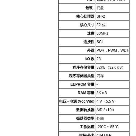
包装
托盘
核心处理器
SH-2
核心尺寸
32-位
速度
50MHz
连接性
SCI
外设
POR，PWM，WDT
I/O 数
23
程序存储容量
32KB（32K x 8）
程序存储器类型
闪存
EEPROM 容量
-
RAM 容量
8K x 8
电压 - 电源 (Vcc/Vdd)
4 V ~ 5.5 V
数据转换器
A/D 8x10b
振荡器类型
外部
工作温度
-20°C ~ 85°C
封装/外壳
48-LQFP