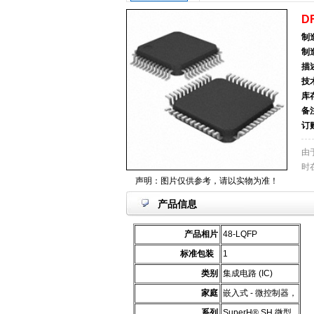
D
制
制
描
技
库
备
订
由
时
声明：图片仅供参考，请以实物为准！
产品信息
产品相片
48-LQFP
标准包装
1
类别
集成电路 (IC)
家庭
嵌入式 - 微控制器，
系列
SuperH® SH 微型