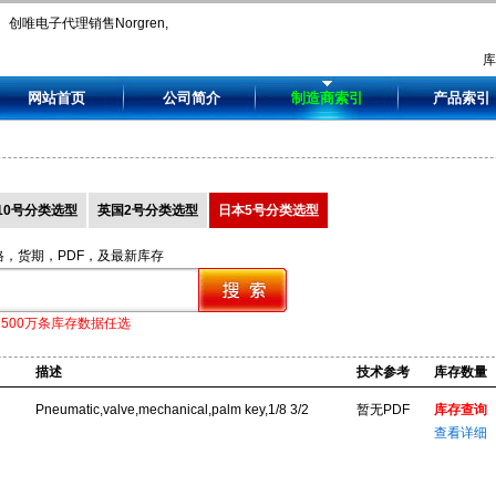
创唯电子代理销售Norgren,
0303350280, 0303660, 0303670,
网站首页
公司简介
制造商索引
产品索引
0303680, 0303700.
10号分类选型
英国2号分类选型
日本5号分类选型
格，货期，PDF，及最新库存
1500万条库存数据任选
描述
技术参考
库存数量
Pneumatic,valve,mechanical,palm key,1/8 3/2
暂无PDF
库存查询
查看详细