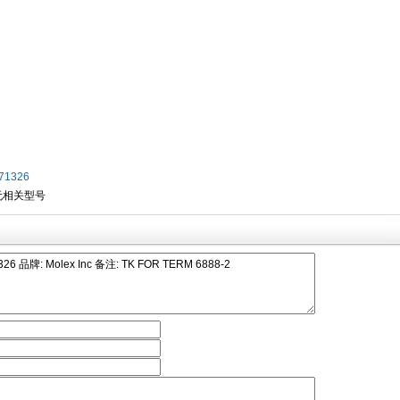
71326
无相关型号