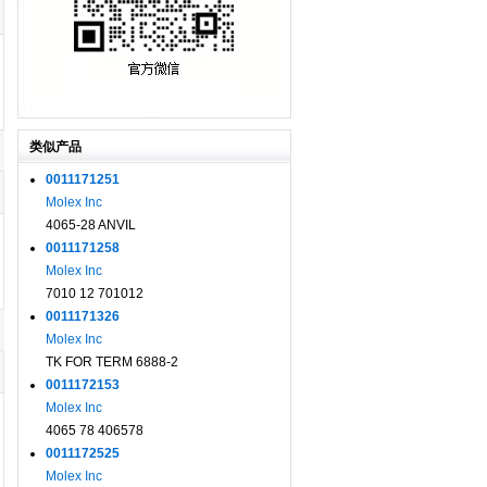
类似产品
0011171251
Molex Inc
4065-28 ANVIL
0011171258
Molex Inc
7010 12 701012
0011171326
Molex Inc
TK FOR TERM 6888-2
0011172153
Molex Inc
4065 78 406578
0011172525
Molex Inc