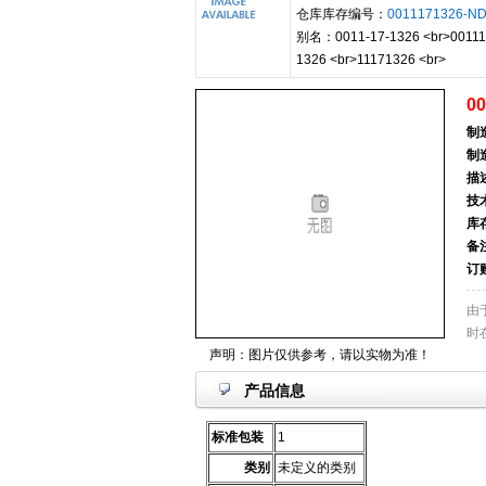
仓库库存编号：
0011171326-N
别名：0011-17-1326 <br>001117
1326 <br>11171326 <br>
00
制
制
描
技
库
备
订
由
时
声明：图片仅供参考，请以实物为准！
产品信息
标准包装
1
类别
未定义的类别