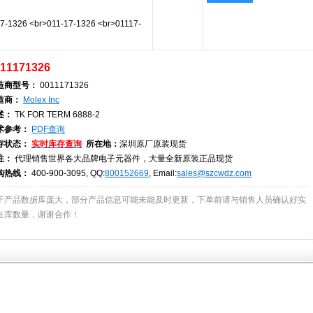
D
-1326 <br>011-17-1326 <br>01117-
11171326
造商型号：
0011171326
造商：
Molex Inc
述：
TK FOR TERM 6888-2
术参考：
PDF查询
存状态：
实时库存查询
所在地：
深圳原厂原装现货
注：
代理销售世界各大品牌电子元器件，大量全新原装正品现货
购热线：
400-900-3095, QQ:
800152669
, Email:
sales@szcwdz.com
于产品数据库庞大，部分产品信息可能未能及时更新，下单前请与销售人员确认好实
在库数量，谢谢合作！