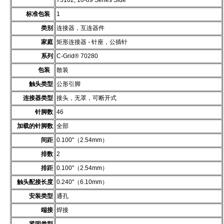
75102, 10-89 Series Side
标准包装
1
类别
连接器，互连器件
家庭
矩形连接器 - 针座，公插针
系列
C-Grid® 70280
包装
散装
触头类型
公形引脚
连接器类型
接头，无罩，可断开式
针脚数
46
加载的针脚数
全部
间距
0.100"（2.54mm）
排数
2
排距
0.100"（2.54mm）
触头配接长度
0.240"（6.10mm）
安装类型
通孔
端接
焊接