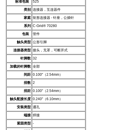
标准包装
525
类别
连接器，互连器件
家庭
矩形连接器 - 针座，公插针
系列
C-Grid® 70280
包装
管件
触头类型
公形引脚
连接器类型
接头，无罩，可断开式
针脚数
32
加载的针脚数
全部
间距
0.100"（2.54mm）
排数
2
排距
0.100"（2.54mm）
触头配接长度
0.240"（6.10mm）
安装类型
通孔
端接
焊接
紧固类型
-