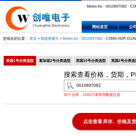
Molex Inc - 0010897082 - C
HDR DUAL 8POS .100 SRT A
网站首页
公
0010897082
您现在的位置：
首页
>
制造商索引
>
Molex Inc
-
0010897082
- CONN HDR DUAL 
美国1号分类选型
新加坡2号分类选型
英国10号分类选型
英国2号分类选
搜索查看价格，货期，P
50个仓库，1500万条库存数据任选
点击查看库存、价格及