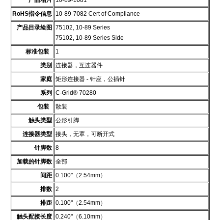
产品相片
10-89-1081
RoHS指令信息
10-89-7082 Cert of Compliance
产品目录绘图
75102, 10-89 Series
75102, 10-89 Series Side
标准包装
1
类别
连接器，互连器件
家庭
矩形连接器 - 针座，公插针
系列
C-Grid® 70280
包装
散装
触头类型
公形引脚
连接器类型
接头，无罩，可断开式
针脚数
8
加载的针脚数
全部
间距
0.100"（2.54mm）
排数
2
排距
0.100"（2.54mm）
触头配接长度
0.240"（6.10mm）