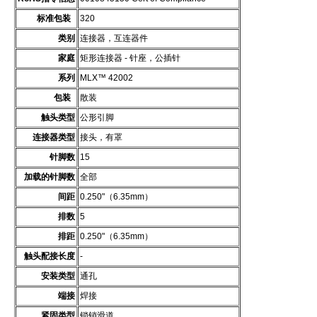
标准包装
320
类别
连接器，互连器件
家庭
矩形连接器 - 针座，公插针
系列
MLX™ 42002
包装
散装
触头类型
公形引脚
连接器类型
接头，有罩
针脚数
15
加载的针脚数
全部
间距
0.250"（6.35mm）
排数
5
排距
0.250"（6.35mm）
触头配接长度
-
安装类型
通孔
端接
焊接
紧固类型
锁销滑道