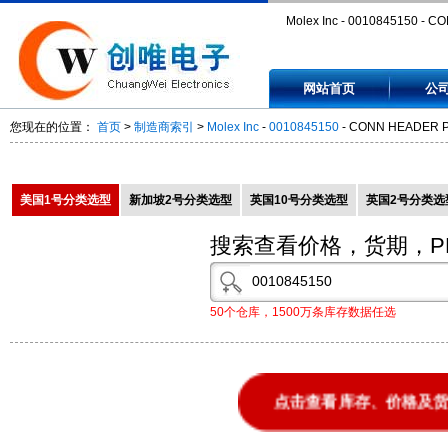
Molex Inc - 0010845150 - C
HEADER PIN 94V-0 15POS -
网站首页
公
0010845150
您现在的位置：
首页
>
制造商索引
>
Molex Inc
-
0010845150
- CONN HEADER PI
美国1号分类选型
新加坡2号分类选型
英国10号分类选型
英国2号分类选
搜索查看价格，货期，P
50个仓库，1500万条库存数据任选
点击查看库存、价格及