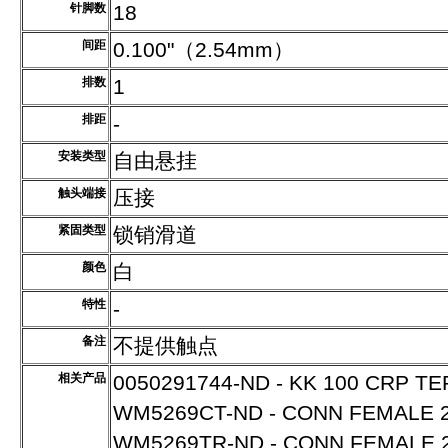
针脚数
18
间距
0.100"（2.54mm）
排数
1
排距
-
安装类型
自由悬挂
触头端接
压接
紧固类型
锁销滑道
颜色
白
特性
-
备注
不提供触点
相关产品
0050291744-ND - KK 100 CRP T
WM5269CT-ND - CONN FEMALE 2
WM5269TR-ND - CONN FEMALE 