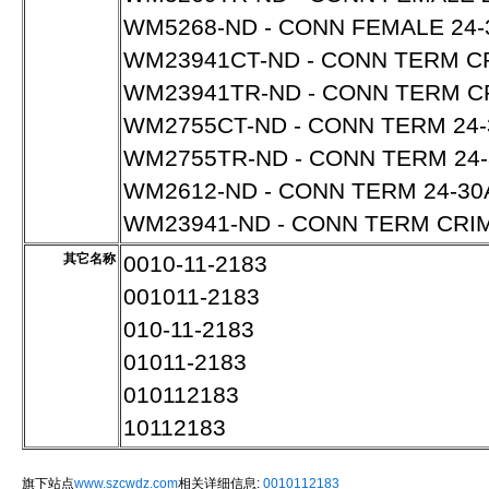
WM5268-ND - CONN FEMALE 24-
WM23941CT-ND - CONN TERM C
WM23941TR-ND - CONN TERM C
WM2755CT-ND - CONN TERM 24-
WM2755TR-ND - CONN TERM 24-
WM2612-ND - CONN TERM 24-30
WM23941-ND - CONN TERM CRI
其它名称
0010-11-2183
001011-2183
010-11-2183
01011-2183
010112183
10112183
旗下站点
www.szcwdz.com
相关详细信息:
0010112183