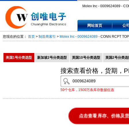
Molex Inc - 0009624089 - C
RCPT TOP 8POS GOLD -
网站首页
公
0009624089
您现在的位置：
首页
>
制造商索引
>
Molex Inc
-
0009624089
- CONN RCPT TOP
美国1号分类选型
新加坡2号分类选型
英国10号分类选型
英国2号分类选
搜索查看价格，货期，P
50个仓库，1500万条库存数据任选
点击查看库存、价格及