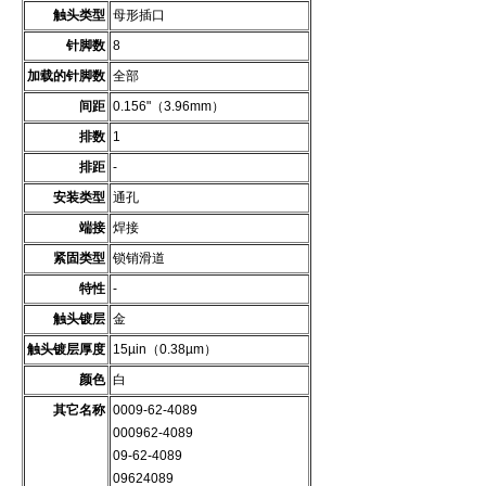
触头类型
母形插口
针脚数
8
加载的针脚数
全部
间距
0.156"（3.96mm）
排数
1
排距
-
安装类型
通孔
端接
焊接
紧固类型
锁销滑道
特性
-
触头镀层
金
触头镀层厚度
15µin（0.38µm）
颜色
白
其它名称
0009-62-4089
000962-4089
09-62-4089
09624089