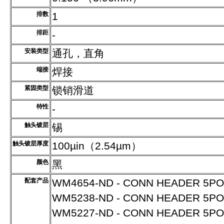
排数
1
排距
-
安装类型
通孔，直角
端接
焊接
紧固类型
锁销滑道
特性
-
触头镀层
锡
触头镀层厚度
100µin（2.54µm）
颜色
黑
配套产品
WM4654-ND - CONN HEADER 5POS
WM5238-ND - CONN HEADER 5POS
WM5227-ND - CONN HEADER 5PO