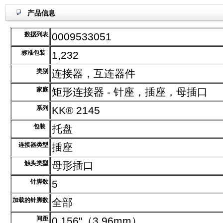
产品信息
数据列表
0009533051
标准包装
1,232
类别
连接器，互连器件
家庭
矩形连接器 - 针座，插座，母插口
系列
KK® 2145
包装
托盘
连接器类型
插座
触头类型
母形插口
针脚数
5
加载的针脚数
全部
间距
0.156"（3.96mm）