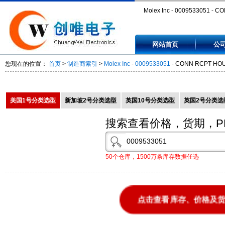
Molex Inc - 0009533051 - C
RCPT HOUSING R/A 5POS TI
网站首页
公
0009533051
您现在的位置：
首页
>
制造商索引
>
Molex Inc
-
0009533051
- CONN RCPT HOUS
美国1号分类选型
新加坡2号分类选型
英国10号分类选型
英国2号分类选
搜索查看价格，货期，P
50个仓库，1500万条库存数据任选
点击查看库存、价格及