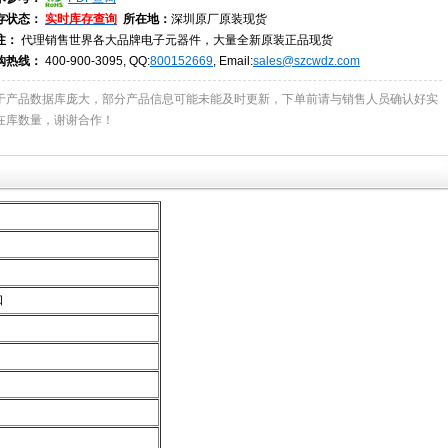
存状态：
实时库存查询
所在地：
深圳原厂原装现货
注：
代理销售世界各大品牌电子元器件，大量全新原装正品现货
购热线：
400-900-3095, QQ:
800152669
, Email:
sales@szcwdz.com
于产品数据库庞大，部分产品信息可能未能及时更新，下单前请与销售人员确认好实
在库数量，谢谢合作！
口