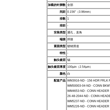
加载的针脚数
全部
间距
0.156"（3.96mm）
排数
1
排距
-
安装类型
通孔，直角
端接
焊接
紧固类型
锁销滑道
特性
-
触头镀层
锡
触头镀层厚度
100µin（2.54µm）
颜色
白
配套产品
WM3916-ND - 156 HDR FRLK 
WM50003-04-ND - CONN BKW
WM4653-ND - CONN HEADER 4
26-48-2044-ND - CONN HEADE
WM5237-ND - CONN HEADER 4
WM5226-ND - CONN HEADER 