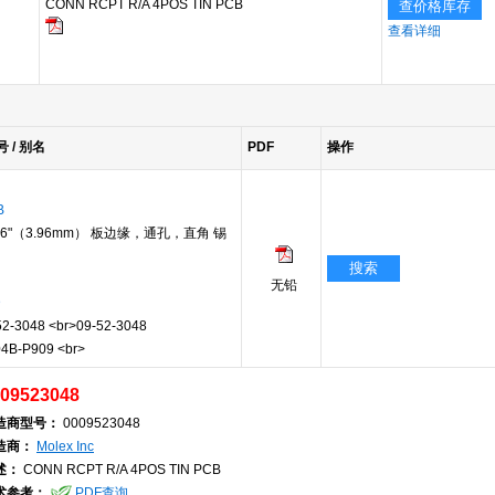
CONN RCPT R/A 4POS TIN PCB
查价格库存
查看详细
号 / 别名
PDF
操作
B
56"（3.96mm） 板边缘，通孔，直角 锡
搜索
无铅
D
-3048 <br>09-52-3048
4B-P909 <br>
09523048
造商型号：
0009523048
造商：
Molex Inc
述：
CONN RCPT R/A 4POS TIN PCB
术参考：
PDF查询