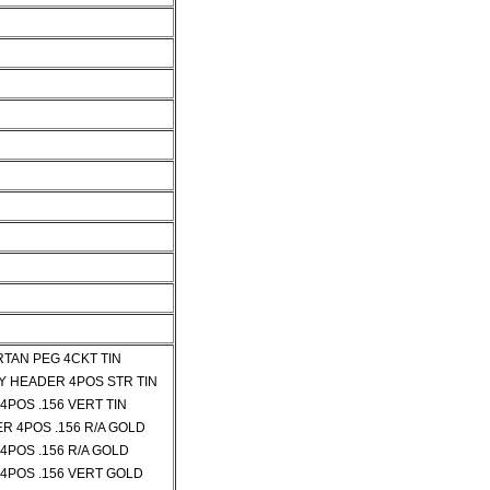
RTAN PEG 4CKT TIN
Y HEADER 4POS STR TIN
POS .156 VERT TIN
R 4POS .156 R/A GOLD
POS .156 R/A GOLD
4POS .156 VERT GOLD