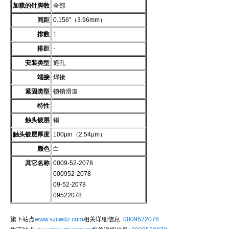
加载的针脚数
全部
间距
0.156"（3.96mm）
排数
1
排距
-
安装类型
通孔
端接
焊接
紧固类型
锁销滑道
特性
-
触头镀层
锡
触头镀层厚度
100µin（2.54µm）
颜色
白
其它名称
0009-52-2078
000952-2078
09-52-2078
09522078
旗下站点
www.szcwdz.com
相关详细信息:
0009522078