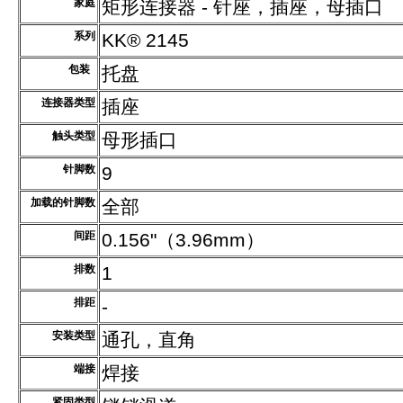
家庭
矩形连接器 - 针座，插座，母插口
系列
KK® 2145
包装
托盘
连接器类型
插座
触头类型
母形插口
针脚数
9
加载的针脚数
全部
间距
0.156"（3.96mm）
排数
1
排距
-
安装类型
通孔，直角
端接
焊接
紧固类型