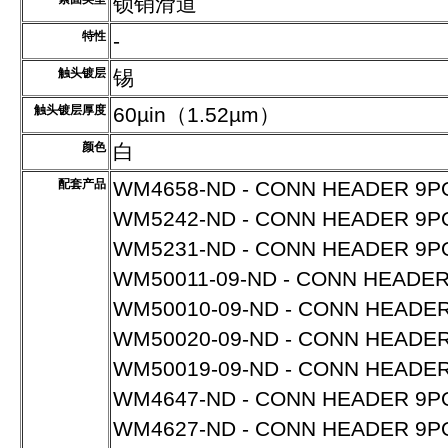
锁销滑道
特性
-
触头镀层
锡
触头镀层厚度
60µin（1.52µm）
颜色
白
配套产品
WM4658-ND - CONN HEADER 9PO
WM5242-ND - CONN HEADER 9PO
WM5231-ND - CONN HEADER 9PO
WM50011-09-ND - CONN HEADER
WM50010-09-ND - CONN HEADER
WM50020-09-ND - CONN HEADER
WM50019-09-ND - CONN HEADER
WM4647-ND - CONN HEADER 9POS
WM4627-ND - CONN HEADER 9PO