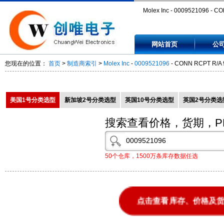
Molex Inc - 0009521096 - C
RCPT R/A 9POS TIN PCB -
网站首页
公
0009521096
您现在的位置：
首页
>
制造商索引
>
Molex Inc
-
0009521096
- CONN RCPT R/A 
美国1号分类选型
新加坡2号分类选型
英国10号分类选型
英国2号分类选
搜索查看价格，货期，P
50个仓库，1500万条库存数据任选
点击查看库存、价格及