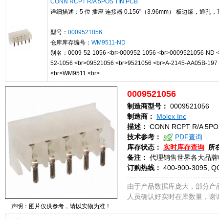
CONN RCPT R/A 5POS TIN PCB
详细描述：5 位 插座 连接器 0.156"（3.96mm） 板边缘，通孔，
型号：
0009521056
仓库库存编号：
WM9511-ND
别名：0009-52-1056 <br>000952-1056 <br>0009521056-ND <
52-1056 <br>09521056 <br>9521056 <br>A-2145-AA05B-197
<br>WM9511 <br>
0009521056
制造商型号：
0009521056
制造商：
Molex Inc
描述：
CONN RCPT R/A 5PO
技术参考：
PDF查询
库存状态：
实时库存查询
所
备注：
代理销售世界各大品牌
订购热线：
400-900-3095, Q
由于产品数据库庞大，部分产
人员确认好实时在库数量，谢
声明：图片仅供参考，请以实物为准！