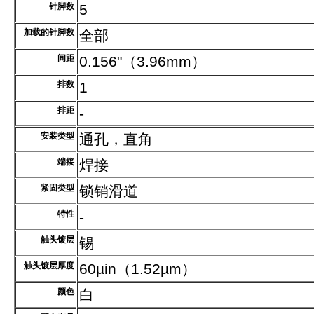
针脚数
5
加载的针脚数
全部
间距
0.156"（3.96mm）
排数
1
排距
-
安装类型
通孔，直角
端接
焊接
紧固类型
锁销滑道
特性
-
触头镀层
锡
触头镀层厚度
60µin（1.52µm）
颜色
白