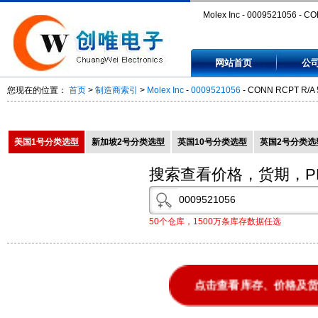
Molex Inc - 0009521056 - C
RCPT R/A 5POS TIN PCB -
网站首页
公
0009521056
您现在的位置：
首页
>
制造商索引
>
Molex Inc
-
0009521056
- CONN RCPT R/A 
美国1号分类选型
新加坡2号分类选型
英国10号分类选型
英国2号分类选
搜索查看价格，货期，P
50个仓库，1500万条库存数据任选
点击查看库存、价格及