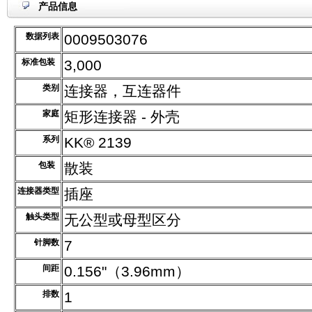
产品信息
数据列表
0009503076
标准包装
3,000
类别
连接器，互连器件
家庭
矩形连接器 - 外壳
系列
KK® 2139
包装
散装
连接器类型
插座
触头类型
无公型或母型区分
针脚数
7
间距
0.156"（3.96mm）
排数
1