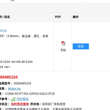
号 / 别名
PDF
操作
 PCB
156"（3.96mm） 板边缘，通孔，直角
搜索
无铅
D
-5104 <br>09-48-5104
24 <br>
09485104
造商型号：
0009485104
造商：
Molex Inc
述：
CONN RCPT R/A 10POS GOLD PCB
术参考：
PDF查询
存状态：
实时库存查询
所在地：
深圳原厂原装现货
注：
代理销售世界各大品牌电子元器件，大量全新原装正品现货