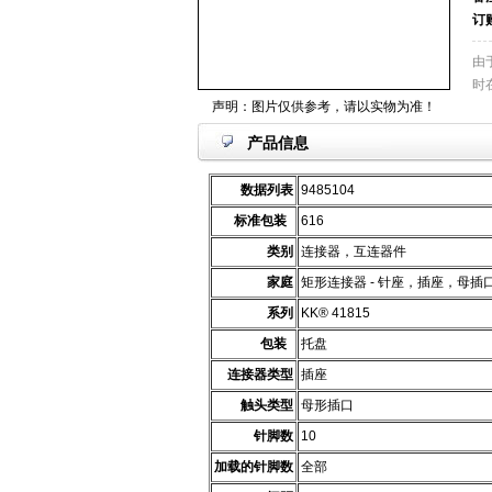
订
由
时
声明：图片仅供参考，请以实物为准！
产品信息
数据列表
9485104
标准包装
616
类别
连接器，互连器件
家庭
矩形连接器 - 针座，插座，母插
系列
KK® 41815
包装
托盘
连接器类型
插座
触头类型
母形插口
针脚数
10
加载的针脚数
全部