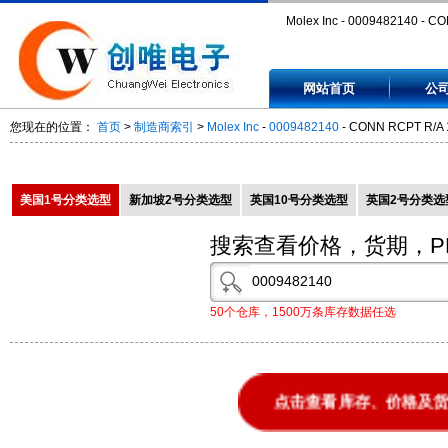
Molex Inc - 0009482140 - C
RCPT R/A 14POS TIN PCB -
网站首页
公
0009482140
您现在的位置：
首页
>
制造商索引
>
Molex Inc
-
0009482140
- CONN RCPT R/A 
美国1号分类选型
新加坡2号分类选型
英国10号分类选型
英国2号分类选
搜索查看价格，货期，P
50个仓库，1500万条库存数据任选
点击查看库存、价格及