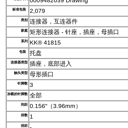
0009482039 Drawing
标准包装
2,079
类别
连接器，互连器件
家庭
矩形连接器 - 针座，插座，母插口
系列
KK® 41815
包装
托盘
连接器类型
插座，底部进入
触头类型
母形插口
针脚数
3
加载的针脚数
全部
间距
0.156"（3.96mm）
排数
1
排距
-