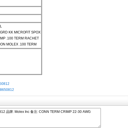
OL
CGRD KK MICROFIT SPOX
IMP .100 TERM RACHET
ION MOLEX .100 TERM
50812
8650812