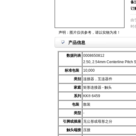
备
订
由
时
声明：图片仅供参考，请以实物为准！
产品信息
数据列表
0008650812
2.50, 2.54mm Centerline Pitch 
标准包装
10,000
类别
连接器，互连器件
家庭
矩形连接器 - 触头
系列
KK® 6459
包装
散装
类型
-
引脚或插座
无公形或母形之分
触头端接
压接