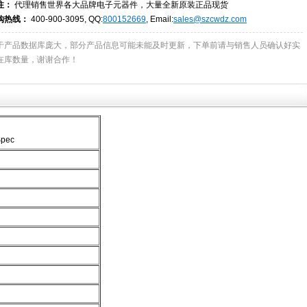
注：
代理销售世界各大品牌电子元器件，大量全新原装正品现货
购热线：
400-900-3095, QQ:
800152669
, Email:
sales@szcwdz.com
于产品数据库庞大，部分产品信息可能未能及时更新，下单前请与销售人员确认好实
在库数量，谢谢合作！
Spec