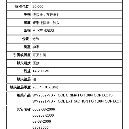
标准包装
20,000
类别
连接器，互连器件
家庭
矩形连接器 - 触头
系列
MLX™ 42023
包装
散装
类型
功率
引脚或插座
开叉引脚
触头端接
压接
线规
14-20 AWG
触头镀层
锡
触头镀层厚度
20µin（0.51µm）
相关产品
WM9009-ND - TOOL CRIMP FOR .084 CONTACTS
WM9921-ND - TOOL EXTRACTION FOR .084 CONTACT
其它名称
0002-08-2006
000208-2006
02-08-2006
02082006