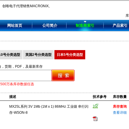
创唯电子代理销售MACRONIX,
MX25L1005CZUI-12GTR,
网站首页
公司简介
制造商索引
产品索引
MX25L1006EMI-10G,
MX25L1006EZUI-10G,
MX25L1025CMI-12G,
10号分类选型
英国2号分类选型
日本5号分类选型
MX25L1026EM1I-10G.
格，货期，PDF，及最新库存
1500万条库存数据任选
描述
技术参考
库存数量
MX25L系列 3V 1Mb (1M x 1) 86MHz 工业级 串行闪
库存查询
存-WSON-8
查看详细