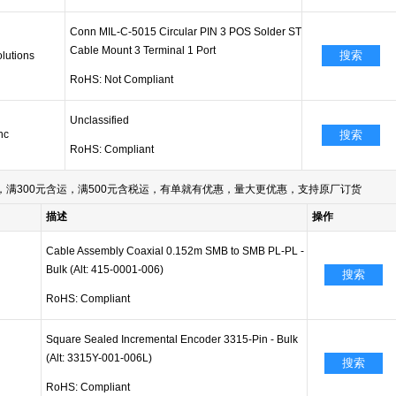
Conn MIL-C-5015 Circular PIN 3 POS Solder ST
Cable Mount 3 Terminal 1 Port
搜索
olutions
RoHS: Not Compliant
Unclassified
nc
搜索
RoHS: Compliant
满300元含运，满500元含税运，有单就有优惠，量大更优惠，支持原厂订货
描述
操作
Cable Assembly Coaxial 0.152m SMB to SMB PL-PL -
Bulk (Alt: 415-0001-006)
搜索
RoHS: Compliant
Square Sealed Incremental Encoder 3315-Pin - Bulk
(Alt: 3315Y-001-006L)
搜索
RoHS: Compliant