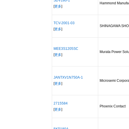
SDV180-1
Hammond Manufac
[
更多
]
TCV-2001-03
SHINAGAWA SHO
[
更多
]
MEE3S1205SC
Murata Power Solu
[
更多
]
JANTXV1N750A-1
Microsemi Corpora
[
更多
]
2715584
Phoenix Contact
[
更多
]