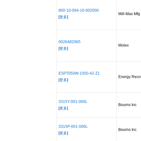
800-10-064-10-002000
Mill-Max Mfg
[
更多
]
0026482065
Molex
[
更多
]
ESPT050W-1050-42-Z1
Energy Reco
[
更多
]
3315Y-001-006L
Bourns Inc
[
更多
]
3315P-001-006L
Bourns Inc
[
更多
]