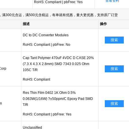
查看资料
RoHS: Compliant
|
pbFree: Yes
满300元含运，满500元含税运，有单就有优惠，量大更优惠，支持原厂订货
描述
操作
DC to DC Converter Modules
搜索
RoHS: Compliant
|
pbFree: No
Cap Tant Polymer 470uF 4VDC D CASE 20%
(7.3 X 4.3 X 2.8mm) SMD 7343 0.025 Ohm
Corp
搜索
105C T/R
RoHS: Compliant
Res Thin Film 0402 1K Ohm 0.5%
0.063W(1/16W) ?±50ppm/C Epoxy Pad SMD
on
搜索
T/R
RoHS: Compliant
|
pbFree: Yes
Unclassified