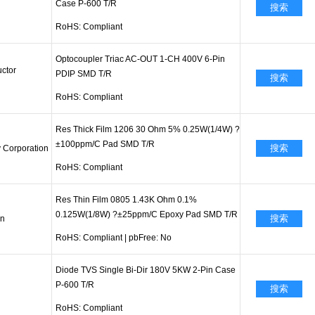
Case P-600 T/R
搜索
RoHS: Compliant
Optocoupler Triac AC-OUT 1-CH 400V 6-Pin
ctor
PDIP SMD T/R
搜索
RoHS: Compliant
Res Thick Film 1206 30 Ohm 5% 0.25W(1/4W) ?
±100ppm/C Pad SMD T/R
搜索
 Corporation
RoHS: Compliant
Res Thin Film 0805 1.43K Ohm 0.1%
0.125W(1/8W) ?±25ppm/C Epoxy Pad SMD T/R
搜索
on
RoHS: Compliant
|
pbFree: No
Diode TVS Single Bi-Dir 180V 5KW 2-Pin Case
P-600 T/R
搜索
RoHS: Compliant