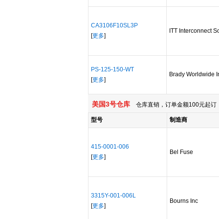
CA3106F10SL3P
ITT Interconnect S
[
更多
]
PS-125-150-WT
Brady Worldwide I
[
更多
]
美国3号仓库
仓库直销，订单金额100元起订，
型号
制造商
415-0001-006
Bel Fuse
[
更多
]
3315Y-001-006L
Bourns Inc
[
更多
]