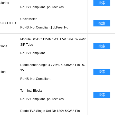
turing
搜索
RoHS: Compliant
|
pbFree: Yes
Unclassified
KO CO LTD
搜索
RoHS: Not Compliant
|
pbFree: No
Module DC-DC 12VIN 1-OUT 5V 0.6A 3W 4-Pin
SIP Tube
搜索
tions
RoHS: Compliant
Diode Zener Single 4.7V 5% 500mW 2-Pin DO-
35
搜索
tion
RoHS: Not Compliant
Terminal Blocks
搜索
RoHS: Compliant
|
pbFree: Yes
Diode TVS Single Uni-Dir 180V 5KW 2-Pin