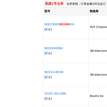
美国1号仓库
仓库直销，订单金额100元起订，
型号
制造商
009176003
001006
\\1K
AVX Corpora
[
更多
]
80610040984
3M Interconn
[
更多
]
MVU14-8R/SK
3M Interconn
[
更多
]
3315C-001-006L
Bourns Inc
[
更多
]