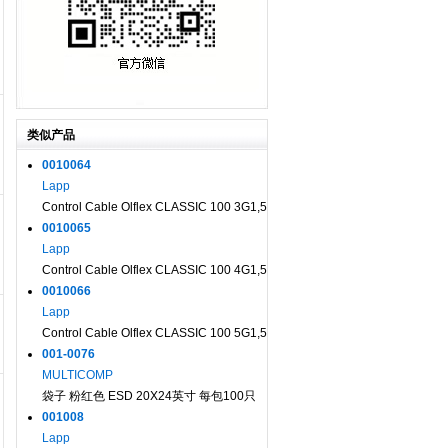
类似产品
0010064
Lapp
Control Cable Olflex CLASSIC 100 3G1,5
0010065
Lapp
Control Cable Olflex CLASSIC 100 4G1,5
0010066
Lapp
Control Cable Olflex CLASSIC 100 5G1,5
001-0076
MULTICOMP
袋子 粉红色 ESD 20X24英寸 每包100只
001008
Lapp