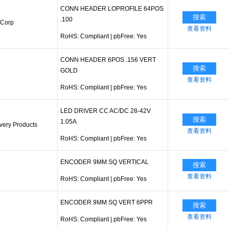
CONN HEADER LOPROFILE 64POS
搜索
.100
 Corp
查看资料
RoHS: Compliant
|
pbFree: Yes
CONN HEADER 6POS .156 VERT
搜索
GOLD
查看资料
RoHS: Compliant
|
pbFree: Yes
LED DRIVER CC AC/DC 28-42V
搜索
1.05A
very Products
查看资料
RoHS: Compliant
|
pbFree: Yes
ENCODER 9MM SQ VERTICAL
搜索
查看资料
RoHS: Compliant
|
pbFree: Yes
ENCODER 9MM SQ VERT 6PPR
搜索
查看资料
RoHS: Compliant
|
pbFree: Yes