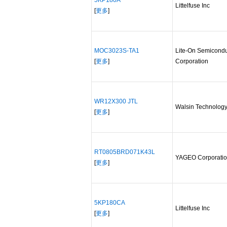
5KP180A
Littelfuse Inc
[
更多
]
MOC3023S-TA1
Lite-On Semicondu
[
更多
]
Corporation
WR12X300 JTL
Walsin Technology
[
更多
]
RT0805BRD071K43L
YAGEO Corporati
[
更多
]
5KP180CA
Littelfuse Inc
[
更多
]