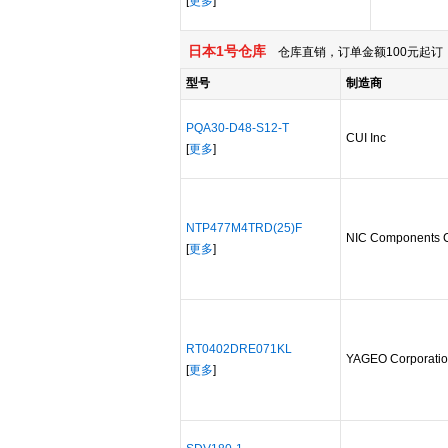
[
更多
]
日本1号仓库
仓库直销，订单金额100元起订，
型号
制造商
PQA30-D48-S12-T
CUI Inc
[
更多
]
NTP477M4TRD(25)F
NIC Components 
[
更多
]
RT0402DRE071KL
YAGEO Corporati
[
更多
]