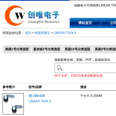
创唯电子代理销售LINEAR TOO
50-100-025, 50-180-025, 50-
网站首页
公
013, 50-184-006, 50-200-006
您现在的位置：
首页
>
制造商索引
>
LINEAR TOOLS
美国1号分类选型
新加坡2号分类选型
英国10号分类选型
英国2号分类选
搜索查看价格，货期，PDF，及最新库存
50个仓库，1500万条库存数据任选
参考图片
型号/品牌
描述
50-100-025
千分尺 0-25MM
LINEAR TOOLS