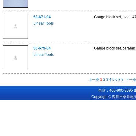
53-671-04
Gauge block set, steel, 4
Linear Tools
53-679-04
Gauge block set, ceramic,
Linear Tools
上一页
1
2
3
4
5
6
7
8
下一
电话：400-900-3095
Copyright © 深圳市创