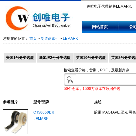
创唯电子代理销售LEMARK,
CT50050BK, CT50050S,
网站首页
公
CT50050W, CTME50BK, CT
您现在的位置：
首页
>
制造商索引
>
LEMARK
美国1号分类选型
新加坡2号分类选型
英国10号分类选型
英国2号分类选
搜索查看价格，货期，PDF，及最新库存
50个仓库，1500万条库存数据任选
参考图片
型号/品牌
描述
CT50050BK
胶带 MAGTAPE 亚光 黑色
LEMARK