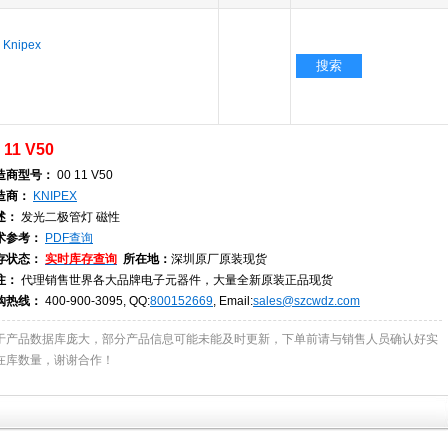
 Knipex
搜索
 11 V50
造商型号：
00 11 V50
造商：
KNIPEX
述：
发光二极管灯 磁性
术参考：
PDF查询
存状态：
实时库存查询
所在地：
深圳原厂原装现货
注：
代理销售世界各大品牌电子元器件，大量全新原装正品现货
购热线：
400-900-3095, QQ:
800152669
, Email:
sales@szcwdz.com
于产品数据库庞大，部分产品信息可能未能及时更新，下单前请与销售人员确认好实
在库数量，谢谢合作！