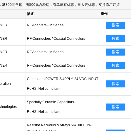
满300元含运，满500元含税运，有单就有优惠，量大更优惠，支持原厂订货
描述
操作
搜索
NER
RF Adapters - In Series
搜索
NER
RF Connectors / Coaxial Connectors
搜索
NER
RF Adapters - In Series
搜索
NER
RF Connectors / Coaxial Connectors
Controllers POWER SUPPLY, 24 VDC INPUT
ration
搜索
RoHS: Not compliant
Specialty Ceramic Capacitors
echnologies
搜索
RoHS: Not compliant
Resistor Networks & Arrays 5K/10K 0.1%