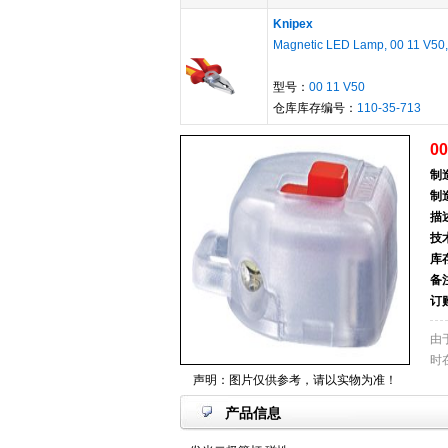
Knipex
Magnetic LED Lamp, 00 11 V50,
型号：
00 11 V50
仓库库存编号：
110-35-713
00
制
制
描
技
库
备
订
由
时
声明：图片仅供参考，请以实物为准！
产品信息