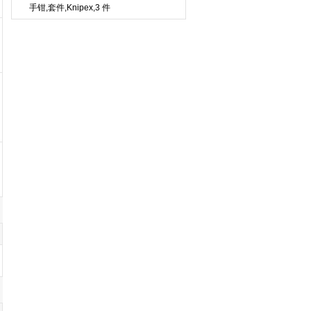
手钳,套件,Knipex,3 件