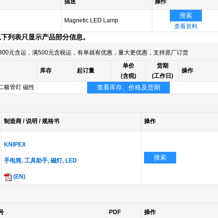
描述
操作
搜索
Magnetic LED Lamp
查看资料
以下列表只显示产品部分信息。
300元含运，满500元含税运，有单就有优惠，量大更优惠，支持原厂订货
单价
货期
库存
起订量
操作
(含税)
(工作日)
二极管灯 磁性
查看库存、价格及货期
制造商 / 说明 / 规格书
操作
KNIPEX
搜索
手电筒, 工具助手, 磁灯, LED
(EN)
号
PDF
操作