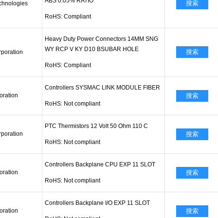
ABS 0.05% RATIO
搜索
echnologies
RoHS: Compliant
Heavy Duty Power Connectors 14MM SNG
WY RCP V KY D10 BSUBAR HOLE
搜索
poration
RoHS: Compliant
Controllers SYSMAC LINK MODULE FIBER
ration
搜索
RoHS: Not compliant
PTC Thermistors 12 Volt 50 Ohm 110 C
poration
搜索
RoHS: Not compliant
Controllers Backplane CPU EXP 11 SLOT
ration
搜索
RoHS: Not compliant
Controllers Backplane I/O EXP 11 SLOT
ration
搜索