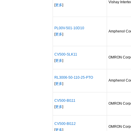
Vishay Intert
[
更多
]
PL00V-501-10D10
Amphenol Cor
[
更多
]
CV500-SLK11
OMRON Corpo
[
更多
]
RL3006-50-110-25-PTO
Amphenol Cor
[
更多
]
CV500-BI111
OMRON Corpo
[
更多
]
CV500-BI112
OMRON Corpo
[
更多
]