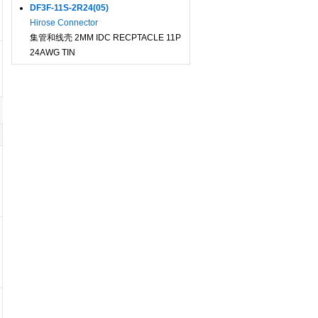
DF3F-11S-2R24(05)
Hirose Connector
集管和线壳 2MM IDC RECPTACLE 11P
24AWG TIN