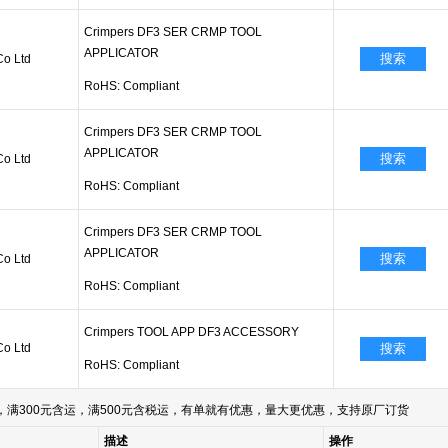
Crimpers DF3 SER CRMP TOOL
APPLICATOR
搜索
Co Ltd
RoHS: Compliant
Crimpers DF3 SER CRMP TOOL
APPLICATOR
搜索
Co Ltd
RoHS: Compliant
Crimpers DF3 SER CRMP TOOL
APPLICATOR
搜索
Co Ltd
RoHS: Compliant
Crimpers TOOL APP DF3 ACCESSORY
Co Ltd
搜索
RoHS: Compliant
满300元含运，满500元含税运，有单就有优惠，量大更优惠，支持原厂订货
描述
操作