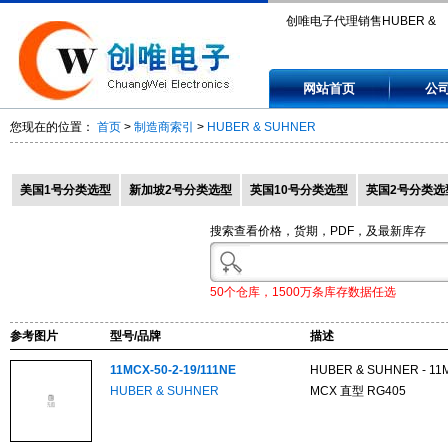
创唯电子代理销售HUBER &
SUHNER, 11MCX-50-2-19/11
网站首页
公
11MMBXEF31316MMBX-100
您现在的位置：
首页
>
制造商索引
>
HUBER & SUHNER
11MMBXEF31316MMBX-300
11MMCX-50-2-1/111OE, 16M
美国1号分类选型
新加坡2号分类选型
英国10号分类选型
英国2号分类选
2-104/111NH.
搜索查看价格，货期，PDF，及最新库存
50个仓库，1500万条库存数据任选
参考图片
型号/品牌
描述
11MCX-50-2-19/111NE
HUBER & SUHNER - 11M
HUBER & SUHNER
MCX 直型 RG405