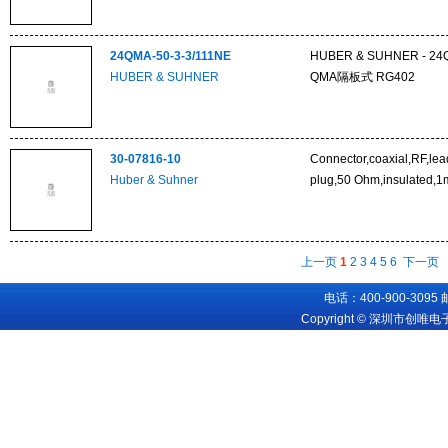
24QMA-50-3-3/111NE
HUBER & SUHNER - 24Q
HUBER & SUHNER
QMA隔板式 RG402
30-07816-10
Connector,coaxial,RF,le
Huber & Suhner
plug,50 Ohm,insulated,1
上一页
1
2
3
4
5
6
下一页
电话：400-900-3095
Copyright © 深圳市创