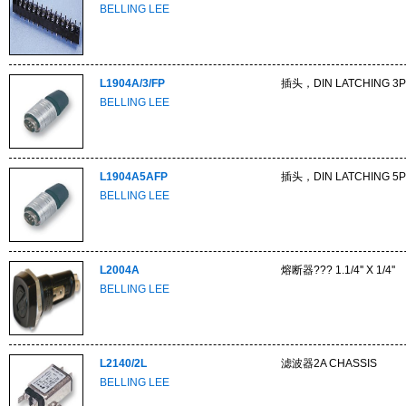
BELLING LEE
L1904A/3/FP
插头，DIN LATCHING 3P
BELLING LEE
L1904A5AFP
插头，DIN LATCHING 5P
BELLING LEE
L2004A
熔断器??? 1.1/4'' X 1/4''
BELLING LEE
L2140/2L
滤波器2A CHASSIS
BELLING LEE