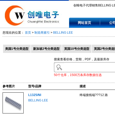
创唯电子代理销售BELLING LE
L1325/NI, L1409/NI, L1436A/P
网站首页
公
L1727/RED, L1744A.
您现在的位置：
首页
>
制造商索引
>
BELLING LEE
美国1号分类选型
新加坡2号分类选型
英国10号分类选型
英国2号分类选
搜索查看价格，货期，PDF，及最新库存
50个仓库，1500万条库存数据任选
参考图片
型号/品牌
描述
L1325/NI
终端接线端???12 路
BELLING LEE