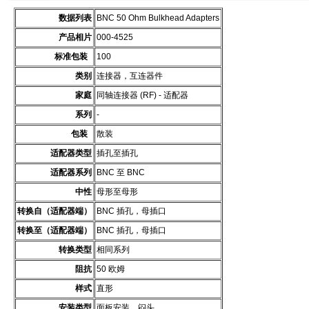
数据列表
BNC 50 Ohm Bulkhead Adapters
产品相片
000-4525
标准包装
100
类别
连接器，互连器件
家庭
同轴连接器 (RF) - 适配器
系列
-
包装
散装
适配器类型
插孔至插孔
适配器系列
BNC 至 BNC
中性
母形至母形
转换自（适配器端）
BNC 插孔，母插口
转换至（适配器端）
BNC 插孔，母插口
转换类型
相同系列
阻抗
50 欧姆
样式
直形
安装类型
面板安装，闷头