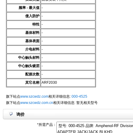
频率 - 最大值
-
侵入防护
-
特性
-
基体材料
-
基体表面
-
介电材料
-
中心触头材料
-
中心触头镀层
-
配接次数
-
其它名称
ARF2030
旗下站点
www.szcwdz.com
相关详细信息:
000-4525
旗下站点
www.szcwdz.com.cn
相关详细信息: 暂无相关型号
询价
*所需产品：