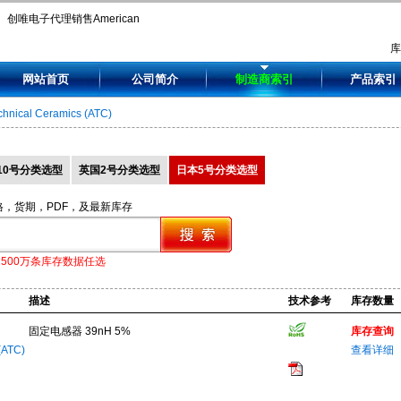
创唯电子代理销售American
Technical Ceramics (ATC),
网站首页
公司简介
制造商索引
产品索引
0402WL390JT, 0805WL820JT,
chnical Ceramics (ATC)
0805X7R104KW1AT,
100A0R1BT150XT,
10号分类选型
英国2号分类选型
日本5号分类选型
100A0R1BW150XT.
格，货期，PDF，及最新库存
1500万条库存数据任选
描述
技术参考
库存数量
固定电感器 39nH 5%
库存查询
(ATC)
查看详细