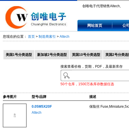
创唯电子代理销售Altech,
0.05M5X20F, 0.05M5X20T,
网站首页
公
0.08M5X20M, 0.125M5X30M,
您现在的位置：
首页
>
制造商索引
>
Altech
0.25M6.3X32F.
美国1号分类选型
新加坡2号分类选型
英国10号分类选型
英国2号分类选
搜索查看价格，货期，PDF，及最新库存
50个仓库，1500万条库存数据任选
参考图片
型号/品牌
描述
0.05M5X20F
保险丝 Fuse,Miniature,5x2
Altech