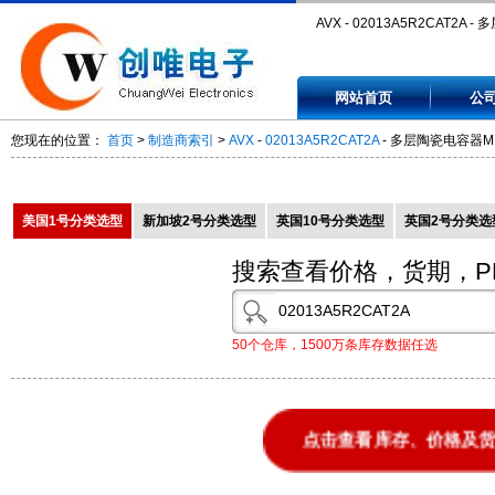
AVX - 02013A5R2CAT2A -
电容器MLCC - SMD/SMT 25vo
网站首页
公
5.20pF C0G - 02013A5R2CA
您现在的位置：
首页
>
制造商索引
>
AVX
-
02013A5R2CAT2A
- 多层陶瓷电容器MLCC 
美国1号分类选型
新加坡2号分类选型
英国10号分类选型
英国2号分类选
搜索查看价格，货期，P
50个仓库，1500万条库存数据任选
点击查看库存、价格及