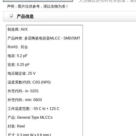
人员确认好实时在库数量，谢
声明：图片仅供参考，请以实物为准！
产品信息
制造商:
AVX
产品种类:
多层陶瓷电容器MLCC - SMD/SMT
RoHS:
符合
电容:
5.2 pF
容差:
0.25 pF
电压额定值:
25 V
温度系数/代码:
C0G (NP0)
外壳代码 - in:
0201
外壳代码 - mm:
0603
工作温度范围:
- 55 C to + 125 C
产品:
General Type MLCCs
封装:
Reel
尺寸:
0.3 mm W x 0.6 mm L