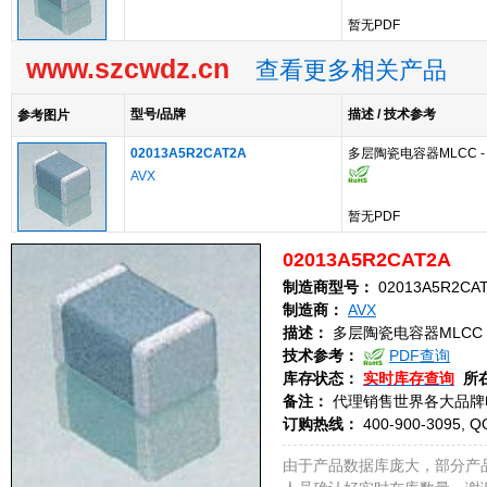
暂无PDF
www.szcwdz.cn
查看更多相关产品
型号/品牌
描述 / 技术参考
参考图片
02013A5R2CAT2A
多层陶瓷电容器MLCC - SMD
AVX
暂无PDF
02013A5R2CAT2A
制造商型号：
02013A5R2CA
制造商：
AVX
描述：
多层陶瓷电容器MLCC - SM
技术参考：
PDF查询
库存状态：
实时库存查询
所
备注：
代理销售世界各大品牌
订购热线：
400-900-3095, Q
由于产品数据库庞大，部分产