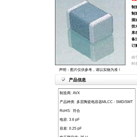
制
制
描
技
库
备
订
由
时
声明：图片仅供参考，请以实物为准！
产品信息
制造商:
AVX
产品种类:
多层陶瓷电容器MLCC - SMD/SMT
RoHS:
符合
电容:
3.6 pF
容差:
0.25 pF