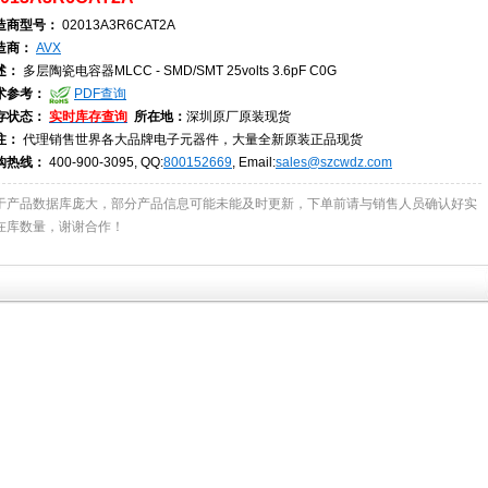
造商型号：
02013A3R6CAT2A
造商：
AVX
述：
多层陶瓷电容器MLCC - SMD/SMT 25volts 3.6pF C0G
术参考：
PDF查询
存状态：
实时库存查询
所在地：
深圳原厂原装现货
注：
代理销售世界各大品牌电子元器件，大量全新原装正品现货
购热线：
400-900-3095, QQ:
800152669
, Email:
sales@szcwdz.com
于产品数据库庞大，部分产品信息可能未能及时更新，下单前请与销售人员确认好实
在库数量，谢谢合作！