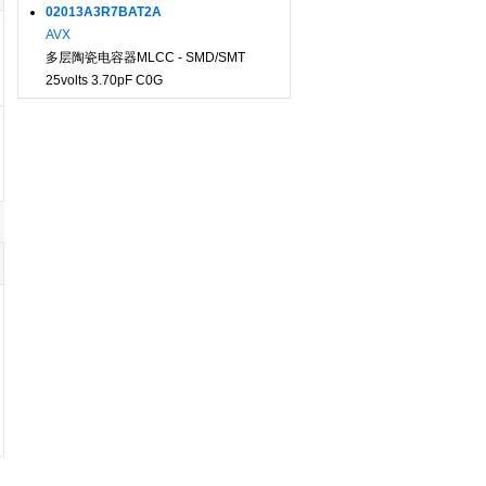
02013A3R7BAT2A
AVX
多层陶瓷电容器MLCC - SMD/SMT
25volts 3.70pF C0G