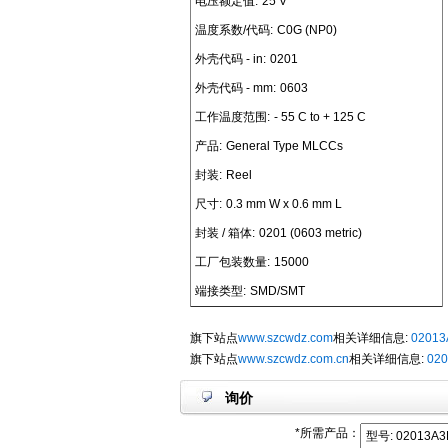
电压额定值:
25 V
温度系数/代码:
C0G (NP0)
外壳代码 - in:
0201
外壳代码 - mm:
0603
工作温度范围:
- 55 C to + 125 C
产品:
General Type MLCCs
封装:
Reel
尺寸:
0.3 mm W x 0.6 mm L
封装 / 箱体:
0201 (0603 metric)
工厂包装数量:
15000
端接类型:
SMD/SMT
旗下站点
www.szcwdz.com
相关详细信息:
0201
旗下站点
www.szcwdz.com.cn
相关详细信息:
02
询价
*所需产品：