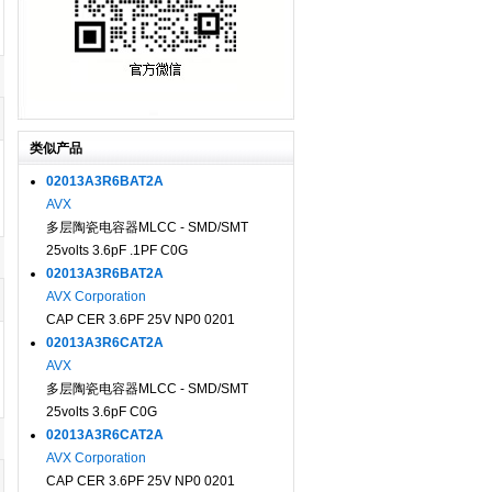
类似产品
02013A3R6BAT2A
AVX
多层陶瓷电容器MLCC - SMD/SMT
25volts 3.6pF .1PF C0G
02013A3R6BAT2A
AVX Corporation
CAP CER 3.6PF 25V NP0 0201
02013A3R6CAT2A
AVX
多层陶瓷电容器MLCC - SMD/SMT
25volts 3.6pF C0G
02013A3R6CAT2A
AVX Corporation
CAP CER 3.6PF 25V NP0 0201