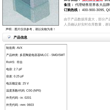
备注：
代理销售世界各大品牌
订购热线：
400-900-3095, Q
由于产品数据库庞大，部分产
人员确认好实时在库数量，谢
声明：图片仅供参考，请以实物为准！
产品信息
制造商:
AVX
产品种类:
多层陶瓷电容器MLCC - SMD/SMT
RoHS:
符合
电容:
2.7 pF
容差:
0.25 pF
电压额定值:
25 V
温度系数/代码:
C0G (NP0)
外壳代码 - in:
0201
外壳代码 - mm:
0603