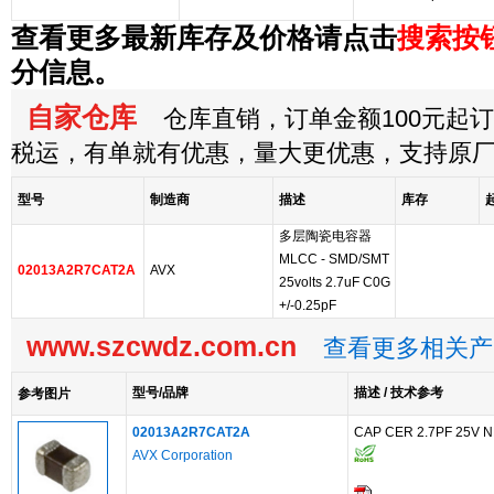
查看更多最新库存及价格请点击
搜索按
分信息。
自家仓库
仓库直销，订单金额100元起订，
税运，有单就有优惠，量大更优惠，支持原
型号
制造商
描述
库存
多层陶瓷电容器
MLCC - SMD/SMT
02013A2R7CAT2A
AVX
25volts 2.7uF C0G
+/-0.25pF
www.szcwdz.com.cn
查看更多相关产
型号/品牌
描述 / 技术参考
参考图片
02013A2R7CAT2A
CAP CER 2.7PF 25V N
AVX Corporation