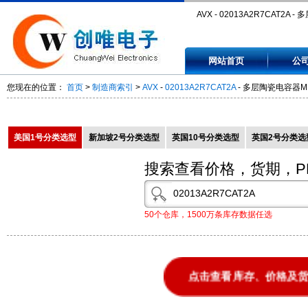
AVX - 02013A2R7CAT2A -
电容器MLCC - SMD/SMT 25vo
网站首页
公
2.7uF C0G +/-0.25pF -
您现在的位置：
首页
>
制造商索引
>
AVX
-
02013A2R7CAT2A
- 多层陶瓷电容器MLCC -
02013A2R7CAT2A
美国1号分类选型
新加坡2号分类选型
英国10号分类选型
英国2号分类选
搜索查看价格，货期，P
50个仓库，1500万条库存数据任选
点击查看库存、价格及