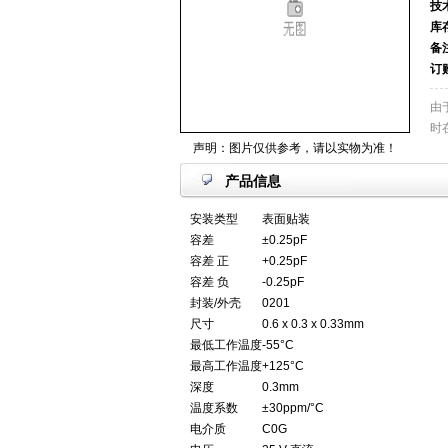
技
库
备
订
由
时
声明：图片仅供参考，请以实物为准！
产品信息
安装类型
表面贴装
容差
±0.25pF
容差 正
+0.25pF
容差 负
-0.25pF
封装/外壳
0201
尺寸
0.6 x 0.3 x 0.33mm
最低工作温度
-55°C
最高工作温度
+125°C
深度
0.3mm
温度系数
±30ppm/°C
电介质
C0G