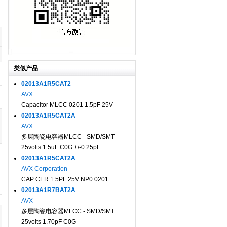
类似产品
02013A1R5CAT2
AVX
Capacitor MLCC 0201 1.5pF 25V
02013A1R5CAT2A
AVX
多层陶瓷电容器MLCC - SMD/SMT
25volts 1.5uF C0G +/-0.25pF
02013A1R5CAT2A
AVX Corporation
CAP CER 1.5PF 25V NP0 0201
02013A1R7BAT2A
AVX
多层陶瓷电容器MLCC - SMD/SMT
25volts 1.70pF C0G