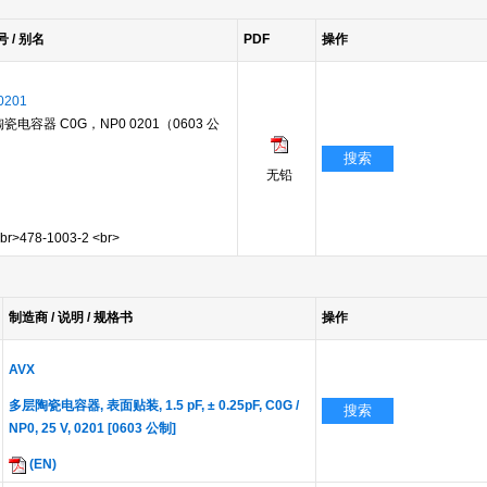
号 / 别名
PDF
操作
0201
 陶瓷电容器 C0G，NP0 0201（0603 公
搜索
无铅
>478-1003-2 <br>
制造商 / 说明 / 规格书
操作
AVX
多层陶瓷电容器, 表面贴装, 1.5 pF, ± 0.25pF, C0G /
搜索
NP0, 25 V, 0201 [0603 公制]
(EN)