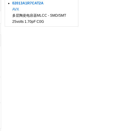
02013A1R7CAT2A
AVX
多层陶瓷电容器MLCC - SMD/SMT
25volts 1.70pF C0G