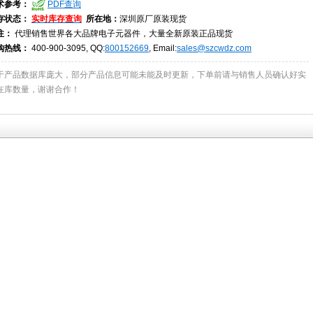
术参考：
PDF查询
存状态：
实时库存查询
所在地：
深圳原厂原装现货
注：
代理销售世界各大品牌电子元器件，大量全新原装正品现货
购热线：
400-900-3095, QQ:
800152669
, Email:
sales@szcwdz.com
于产品数据库庞大，部分产品信息可能未能及时更新，下单前请与销售人员确认好实
在库数量，谢谢合作！