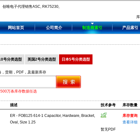
创唯电子代理销售ASC, RK75230,
RS75200, RS75205, RS75215,
网站首页
公司简介
制造商索引
产品索引
X329S-10-10-60.
10号分类选型
英国2号分类选型
日本5号分类选型
格，货期，PDF，及最新库存
1500万条库存数据任选
描述
技术参考
库存数量
ER - FOB125 614-1 Capacitor, Hardware, Bracket,
库存查询
Oval, Size 1.25
查看详细
暂无PDF