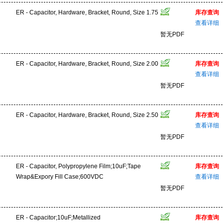
ER - Capacitor, Hardware, Bracket, Round, Size 1.75
库存查询
查看详细
暂无PDF
ER - Capacitor, Hardware, Bracket, Round, Size 2.00
库存查询
查看详细
暂无PDF
ER - Capacitor, Hardware, Bracket, Round, Size 2.50
库存查询
查看详细
暂无PDF
ER - Capacitor, Polypropylene Film;10uF;Tape
库存查询
Wrap&Expory Fill Case;600VDC
查看详细
暂无PDF
ER - Capacitor;10uF;Metallized
库存查询